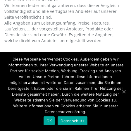
Wir können leider nicht garantieren, dass dieser Vergleich
vollständig ist und alle verfügbaren Anbieter auf unserer
Seite veröffentlicht sind.
Alle Angaben zum Leistungsumfang, Preise, Features,
Laufzeiten, … der vorgestellten Anbieter, Produkte oder
Dienstleister sind ohne Gewähr. Es gelten die Angaben,
welche direkt vom Anbieter bereitgestellt werden.
Diese Webseite verwendet Cookies. Außerdem geben wir
Informationen zu Ihrer Verwendung unserer Website an unsere
Partner für soziale Medien, Werbung, Tracking und Analysen
weiter. Unsere Partner führen diese Informationen
Alle Angaben ohne Gewähr.
möglicherweise mit weiteren Daten zusammen, die Sie ihnen
bereitgestellt haben oder die sie im Rahmen Ihrer Nutzung der
Datenschutzerklärung
Hinweise zu Werbepartner
Impressum
Dienste gesammelt haben. Durch die weitere Nutzung der
Kontakt
Sitemap
Webseite stimmen Sie der Verwendung von Cookies zu.
Weitere Informationen zu Cookies erhalten Sie in unserer
Datenschutzerklärung.
OK
Datenschutz