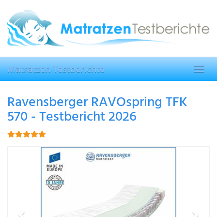
Skip
to
main
content
Matratzen Testberichte
Toggl
navig
Ravensberger RAVOspring TFK
570 - Testbericht 2026