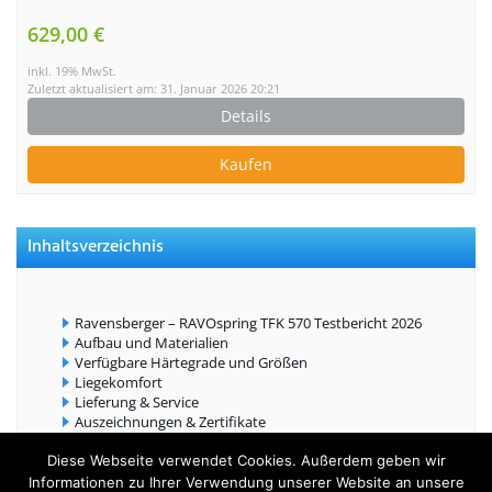
629,00 €
inkl. 19% MwSt.
Zuletzt aktualisiert am: 31. Januar 2026 20:21
Details
Kaufen
Inhaltsverzeichnis
Ravensberger – RAVOspring TFK 570 Testbericht 2026
Aufbau und Materialien
Verfügbare Härtegrade und Größen
Liegekomfort
Lieferung & Service
Auszeichnungen & Zertifikate
Diese Webseite verwendet Cookies. Außerdem geben wir
Informationen zu Ihrer Verwendung unserer Website an unsere