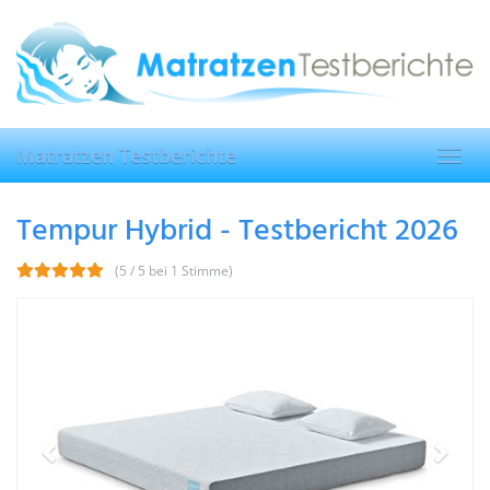
Skip
to
main
content
Matratzen Testberichte
Toggl
navig
Tempur Hybrid - Testbericht 2026
(5 / 5 bei 1 Stimme)