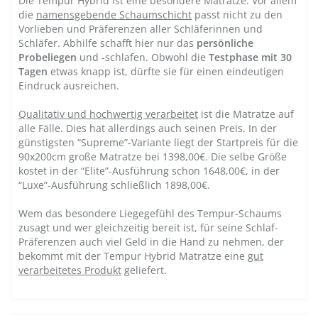
Die Tempur Hybrid ist eine
besondere Matratze
. Vor allem
die
namensgebende Schaumschicht
passt nicht zu den
Vorlieben und Präferenzen aller Schläferinnen und
Schläfer. Abhilfe schafft hier nur das
persönliche
Probeliegen
und -schlafen. Obwohl die
Testphase mit 30
Tagen
etwas knapp ist, dürfte sie für einen eindeutigen
Eindruck ausreichen.
Qualitativ und hochwertig verarbeitet
ist die Matratze auf
alle Fälle. Dies hat allerdings auch seinen Preis. In der
günstigsten “Supreme”-Variante liegt der Startpreis für die
90x200cm große Matratze bei 1398,00€. Die selbe Größe
kostet in der “Elite”-Ausführung schon 1648,00€, in der
“Luxe”-Ausführung schließlich 1898,00€.
Wem das besondere Liegegefühl des Tempur-Schaums
zusagt und wer gleichzeitig bereit ist, für seine Schlaf-
Präferenzen auch viel Geld in die Hand zu nehmen, der
bekommt mit der Tempur Hybrid Matratze eine
gut
verarbeitetes Produkt
geliefert.