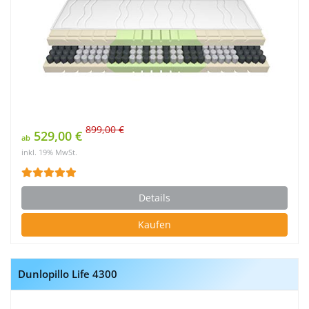
899,00 €
529,00 €
ab
inkl. 19% MwSt.
Details
Kaufen
Dunlopillo Life 4300