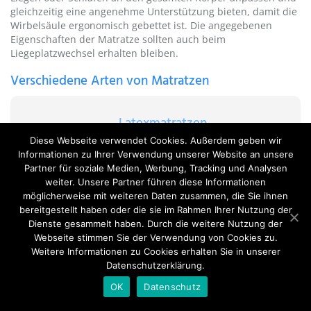
gleichzeitig eine angenehme Unterstützung bieten, damit die
Wirbelsäule ergonomisch gebettet ist. Die angegebenen
Eigenschaften der Matratze sollten auch beim
Liegeplatzwechsel erhalten bleiben.
Verschiedene Arten von Matratzen
Latexmatratzen
Diese Webseite verwendet Cookies. Außerdem geben wir
Latexmatratzen sorgen für ein Gefühl von
Weichheit und
Informationen zu Ihrer Verwendung unserer Website an unsere
Komfort
und haben die größte Elastizität. Sie zeichnen
Partner für soziale Medien, Werbung, Tracking und Analysen
sich durch eine hohe Formstabilität aus. Um die
weiter. Unsere Partner führen diese Informationen
notwendige Stützkraft
zu erreichen, sollten Latexmatratzen
möglicherweise mit weiteren Daten zusammen, die Sie ihnen
einen etwas dickeren Kern haben. Trotz der relativen
bereitgestellt haben oder die sie im Rahmen Ihrer Nutzung der
Weichheit wird der Körper in Rückenlage optimal gestützt.
Dienste gesammelt haben. Durch die weitere Nutzung der
Hochwertige Latexmatratzen sind sehr langlebig und
Webseite stimmen Sie der Verwendung von Cookies zu.
halten problemlos zehn Jahre
. Wie alle anderen Arten sind
Weitere Informationen zu Cookies erhalten Sie in unserer
Latexmatratzen mit unterschiedlichen Härtegraden
Datenschutzerklärung.
erhältlich, sodass Personen mit höherem Körpergewicht
eine geeignete Latexmatratze finden.
OK
Datenschutz