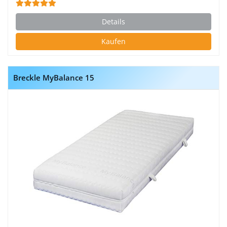
Details
Kaufen
Breckle MyBalance 15