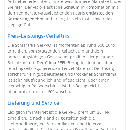
Aufstehen erleichtert. Eine etwas
dünnere Matratze
finden
Sie
hier
. Der Visio-elastische Schaum in Kombination mit
den Temperatur-ausgleichenden Pearls
entlastet den
Körper angenehm
und erzeugt so ein fast schwereloses
Liegegefühl.
Preis-Leistungs-Verhältnis
Die Schlaraffia GelPRO ist momentan
ab rund 500 Euro
erhältlich
. Vom stützenden Kaltschaum und dem
anpassungsfähigen Gelschaum profitiert der gesunde
Schlafkomfort. Der
Clima-FEEL Bezug
besteht aus dem
feuchtigkeitsregulierenden Tencel Material. Der Bezug
spricht für ein gut belüftetes und trockenes Schlafklima,
ist
sehr hautfreundlich und pflegeleicht
. Über einen
vierseitigen Reißverschluss ist der Bezug leicht
abnehmbar und bei 60° waschbar.
Lieferung und Service
Lediglich im Internet ist die GelPRO premium 26 TFK
erhältlich. Je nach Händler gestalten sich die
Lieferbedingungen, Versandkosten und Lieferzeit
unterschiedlich. Die
Lieferzeit pro Spedition
beläuft sich