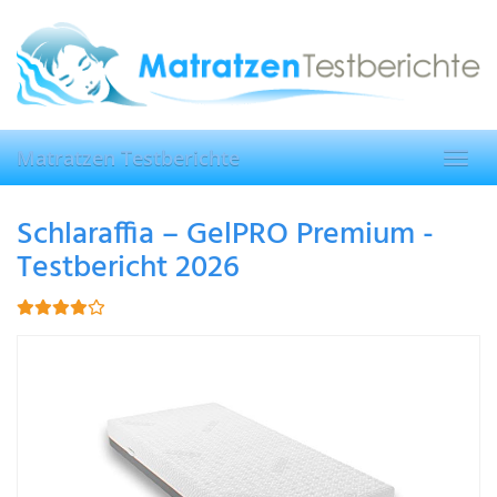
Skip
to
main
content
Matratzen Testberichte
Toggl
navig
Schlaraffia – GelPRO Premium -
Testbericht 2026