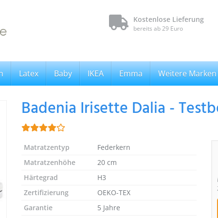
Kostenlose Lieferung
bereits ab 29 Euro
n
Latex
Baby
IKEA
Emma
Weitere Marke
Badenia Irisette Dalia - Test
Matratzentyp
Federkern
Matratzenhöhe
20 cm
Härtegrad
H3
Zertifizierung
OEKO-TEX
Garantie
5 Jahre