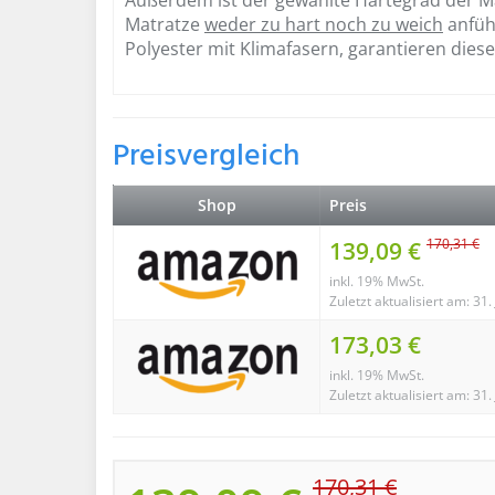
Matratze
weder zu hart noch zu weich
anfüh
Polyester mit Klimafasern, garantieren dies
Preisvergleich
Shop
Preis
170,31 €
139,09 €
inkl. 19% MwSt.
Zuletzt aktualisiert am: 31
173,03 €
inkl. 19% MwSt.
Zuletzt aktualisiert am: 31
170,31 €