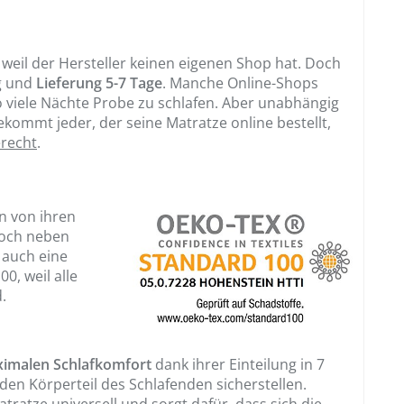
, weil der Hersteller keinen eigenen Shop hat. Doch
ng und
Lieferung 5-7 Tage
. Manche Online-Shops
o viele Nächte Probe zu schlafen. Aber unabhängig
ekommt jeder, der seine
Matratze online bestellt
,
erecht
.
n von ihren
Doch neben
 auch eine
0, weil alle
.
imalen Schlafkomfort
dank ihrer Einteilung in 7
den Körperteil des Schlafenden sicherstellen.
ratze universell und sorgt dafür, dass sich die