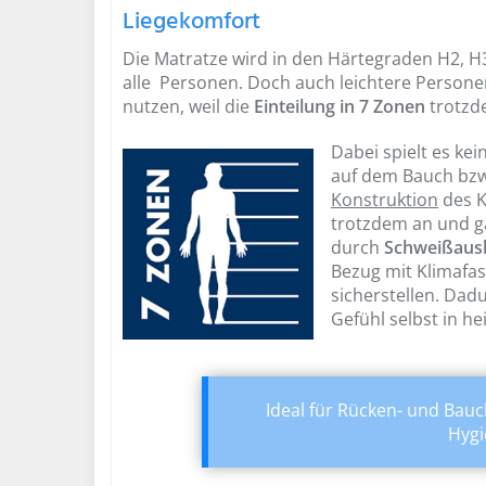
Liegekomfort
Die Matratze wird in den Härtegraden H2, H3 
alle Personen. Doch auch leichtere Persone
nutzen, weil die
Einteilung in 7 Zonen
trotzd
Dabei spielt es kei
auf dem Bauch bzw.
Konstruktion
des K
trotzdem an und g
durch
Schweißaus
Bezug mit Klimafa
sicherstellen. Dad
Gefühl selbst in h
Ideal für Rücken- und Bau
Hyg