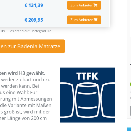
€ 131,39
Zum Anbieter
€ 209,95
Zum Anbieter
019 – Basierend auf Härtegrad H2
en zur Badenia Matratze
ten wird H3 gewählt
.
ad weder zu hart noch zu
t werden kann. Bei
us eine Wahl: Für
ührung mit Abmessungen
n die Variante mit Maßen
 groß ist, wird mit der
iner Länge von 200 cm